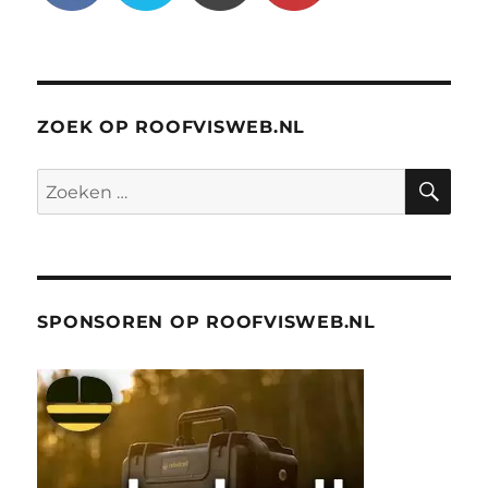
ZOEK OP ROOFVISWEB.NL
ZO
Zoeken
naar:
SPONSOREN OP ROOFVISWEB.NL