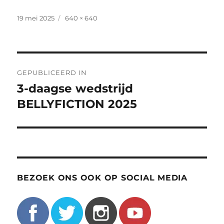
Geplaatst
Volledige
19 mei 2025
640 × 640
op
grootte
Bericht
GEPUBLICEERD IN
navigatie
3-daagse wedstrijd
BELLYFICTION 2025
BEZOEK ONS OOK OP SOCIAL MEDIA