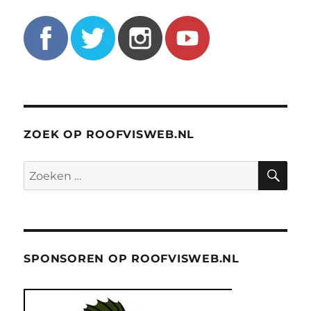
ZOEK OP ROOFVISWEB.NL
ZO
Zoeken
naar:
SPONSOREN OP ROOFVISWEB.NL