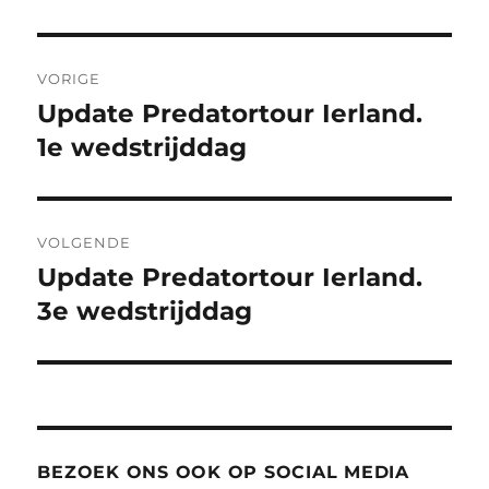
Bericht
VORIGE
navigatie
Update Predatortour Ierland.
Vorig
bericht:
1e wedstrijddag
VOLGENDE
Update Predatortour Ierland.
Volgend
bericht:
3e wedstrijddag
BEZOEK ONS OOK OP SOCIAL MEDIA