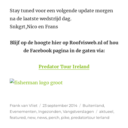
Stay tuned voor een volgende update morgen
na de laatste wedstrijd dag.
Snkgrt,Nico en Frans
Blijf op de hoogte hier op Roofvisweb.nl of hou
de Facebook pagina in de gaten via:
Predator Tour Ireland
Auteur
Geplaatst
Categorieën
Frank van Vliet
23 september 2014
Buitenland
,
op
Tags
Evenementen
,
Ingezonden
,
Vangstverslagen
aktueel
,
featured
,
new
,
news
,
perch
,
pike
,
predatortour Ierland