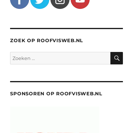
ZOEK OP ROOFVISWEB.NL
ZO
Zoeken
naar:
SPONSOREN OP ROOFVISWEB.NL