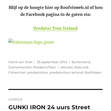
Blijf op de hoogte hier op Roofvisweb.nl of hou
de Facebook pagina in de gaten via:
Predator Tour Ireland
Auteur
Geplaatst
Categorieën
Frank van Vliet
25 september 2014
Buitenland
,
op
Tags
Evenementen
,
Persberichten
aktueel
,
featured
,
Fisherman
,
predatortour
,
predatortour Ierland
,
Roofvissen
Bericht
VORIGE
navigatie
GUNKI IRON 24 uurs Street
Vorig