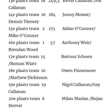
13e plaats team 18 249,5 Kevin Callanan /Pat
Callanan
14e plaats team 16 184 Jonny Mowat/
Dennis Tierney
15e plaats team 2 175 Aidan O’Conner/
Mike O’Conner
16e plaats team 1 57 Anthony Weir/
Brendan Wood
17e plaats team 15 Bartosz Schoen
/Roman Wiatr
18e plaats team 10 Owen Finnemore
/Mathew Dickinson
19e plaats team 19 Nigel Callanan/Gay
Callanan
20e plaats team 6 Milan Marian /Bojan
Horvat