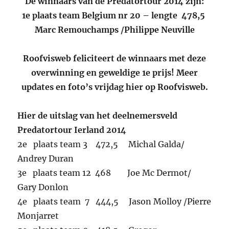
De winnaars van de Predatortour 2014 zijn:
1e plaats team Belgium nr 20 – lengte 478,5
Marc Remouchamps /Philippe Neuville
Roofvisweb feliciteert de winnaars met deze
overwinning en geweldige 1e prijs! Meer
updates en foto’s vrijdag hier op Roofvisweb.
Hier de uitslag van het deelnemersveld
Predatortour Ierland 2014
2e plaats team 3 472,5 Michal Galda/
Andrey Duran
3e plaats team 12 468 Joe Mc Dermot/
Gary Donlon
4e plaats team 7 444,5 Jason Molloy /Pierre
Monjarret