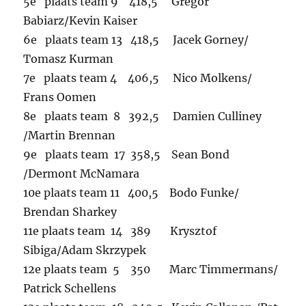
5e plaats team 9 418,5 Gregor
Babiarz/Kevin Kaiser
6e plaats team 13 418,5 Jacek Gorney/
Tomasz Kurman
7e plaats team 4 406,5 Nico Molkens/
Frans Oomen
8e plaats team 8 392,5 Damien Culliney
/Martin Brennan
9e plaats team 17 358,5 Sean Bond
/Dermont McNamara
10e plaats team 11 400,5 Bodo Funke/
Brendan Sharkey
11e plaats team 14 389 Krysztof
Sibiga/Adam Skrzypek
12e plaats team 5 350 Marc Timmermans/
Patrick Schellens