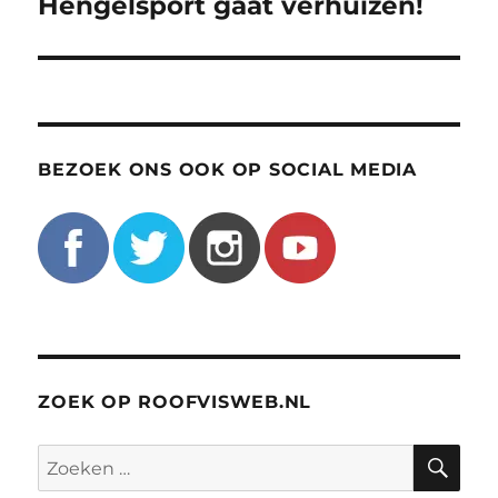
bericht:
Hengelsport gaat verhuizen!
BEZOEK ONS OOK OP SOCIAL MEDIA
ZOEK OP ROOFVISWEB.NL
ZO
Zoeken
naar: