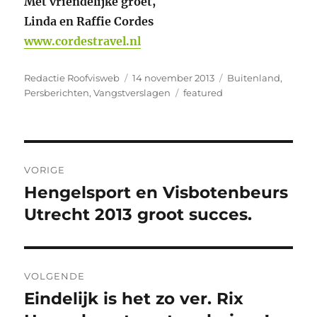
Met vriendelijke groet,
Linda en Raffie Cordes
www.cordestravel.nl
Auteur
Geplaatst
Categorieën
Redactie Roofvisweb
14 november 2013
Buitenland
,
op
Tags
Persberichten
,
Vangstverslagen
featured
Bericht
VORIGE
navigatie
Hengelsport en Visbotenbeurs
Vorig
bericht:
Utrecht 2013 groot succes.
VOLGENDE
Eindelijk is het zo ver. Rix
Volgend