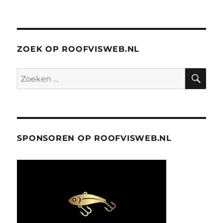
ZOEK OP ROOFVISWEB.NL
ZO
Zoeken
naar:
SPONSOREN OP ROOFVISWEB.NL