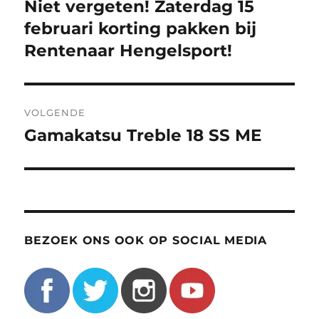
navigatie
Niet vergeten! Zaterdag 15
Vorig
bericht:
februari korting pakken bij
Rentenaar Hengelsport!
VOLGENDE
Gamakatsu Treble 18 SS ME
Volgend
bericht:
BEZOEK ONS OOK OP SOCIAL MEDIA