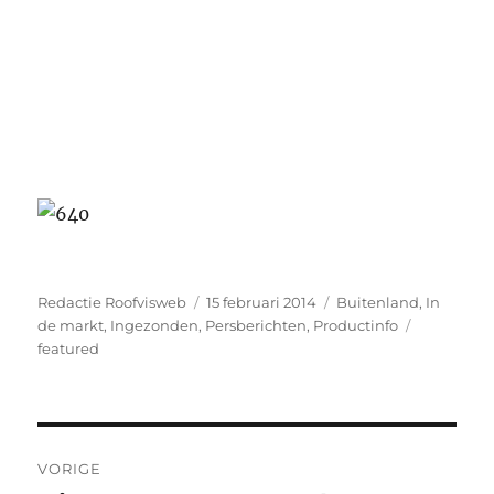
Auteur
Geplaatst
Categorieën
Redactie Roofvisweb
15 februari 2014
Buitenland
,
In
op
Tags
de markt
,
Ingezonden
,
Persberichten
,
Productinfo
featured
Bericht
VORIGE