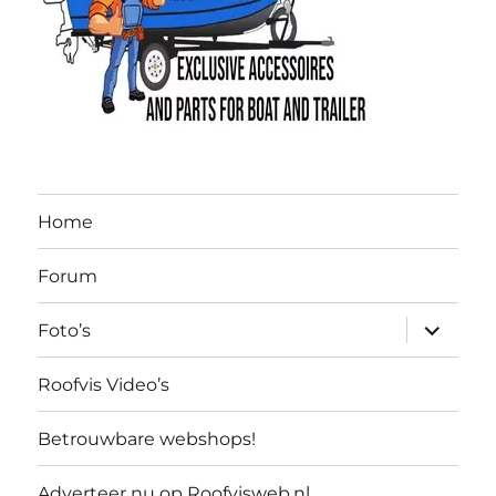
Home
Forum
submen
Foto’s
uitvouw
Roofvis Video’s
Betrouwbare webshops!
Adverteer nu op Roofvisweb.nl