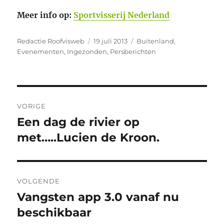
Meer info op:
Sportvisserij Nederland
Auteur
Geplaatst
Categorieën
Redactie Roofvisweb
19 juli 2013
Buitenland
,
op
Evenementen
,
Ingezonden
,
Persberichten
Bericht
VORIGE
navigatie
Een dag de rivier op
Vorig
bericht:
met…..Lucien de Kroon.
VOLGENDE
Vangsten app 3.0 vanaf nu
Volgend
bericht:
beschikbaar