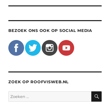
BEZOEK ONS OOK OP SOCIAL MEDIA
ZOEK OP ROOFVISWEB.NL
ZO
Zoeken
naar: