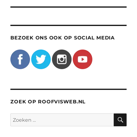
BEZOEK ONS OOK OP SOCIAL MEDIA
ZOEK OP ROOFVISWEB.NL
ZO
Zoeken
naar: