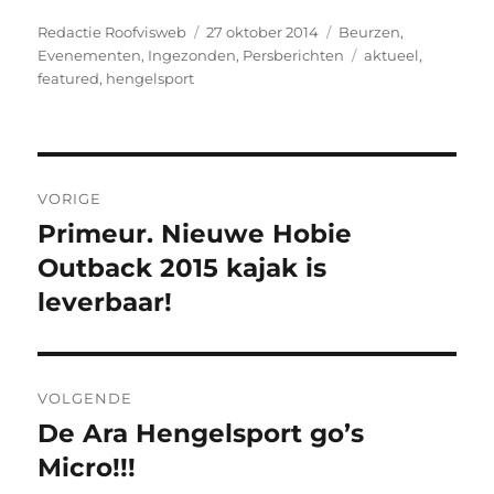
Auteur
Geplaatst
Categorieën
Redactie Roofvisweb
27 oktober 2014
Beurzen
,
op
Tags
Evenementen
,
Ingezonden
,
Persberichten
aktueel
,
featured
,
hengelsport
Bericht
VORIGE
navigatie
Primeur. Nieuwe Hobie
Vorig
bericht:
Outback 2015 kajak is
leverbaar!
VOLGENDE
De Ara Hengelsport go’s
Volgend
bericht:
Micro!!!