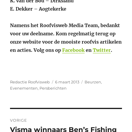
K. van der Bou – Dirksland
E. Dekker – Aogtekerke
Namens het Roofvisweb Media Team, bedankt
voor uw deelname. Kom regelmatig terug op
onze website voor de mooiste roofvis artikelen
en acties. Volg ons op
Facebook
en
Twitter
.
Auteur
Geplaatst
Categorieën
Redactie Roofvisweb
6 maart 2013
Beurzen
,
op
Evenementen
,
Persberichten
Bericht
VORIGE
navigatie
Visma winnaars Ben’s Fishing
Vorig