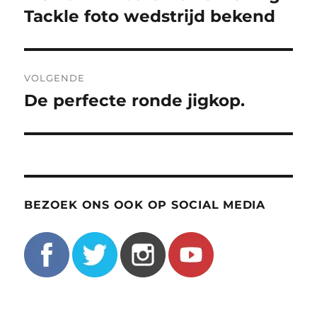
bericht:
Tackle foto wedstrijd bekend
VOLGENDE
De perfecte ronde jigkop.
Volgend
bericht:
BEZOEK ONS OOK OP SOCIAL MEDIA