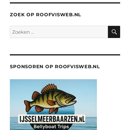
ZOEK OP ROOFVISWEB.NL
ZO
Zoeken
naar:
SPONSOREN OP ROOFVISWEB.NL