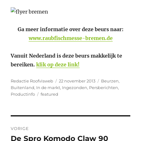
Ga meer informatie over deze beurs naar:
www.raubfischmesse-bremen.de
Vanuit Nederland is deze beurs makkelijk te
bereiken.
klik op deze link!
Auteur
Geplaatst
Categorieën
Redactie Roofvisweb
22 november 2013
Beurzen
,
op
Buitenland
,
In de markt
,
Ingezonden
,
Persberichten
,
Tags
Productinfo
featured
Bericht
VORIGE
navigatie
De Spro Komodo Claw 90
Vorig