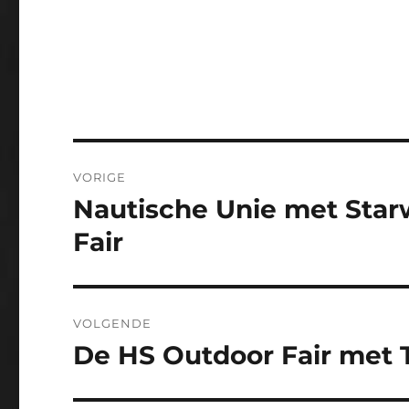
Bericht
VORIGE
navigatie
Nautische Unie met Star
Vorig
bericht:
Fair
VOLGENDE
De HS Outdoor Fair met 
Volgend
bericht: