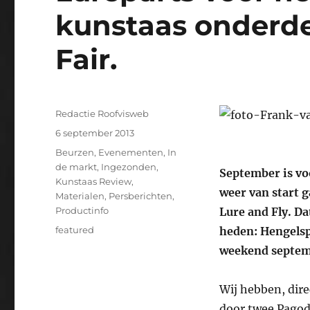
kunstaas onderde
Fair.
Auteur
Redactie Roofvisweb
Geplaatst
6 september 2013
op
Categorieën
Beurzen
,
Evenementen
,
In
de markt
,
Ingezonden
,
September is vo
Kunstaas Review
,
weer van start 
Materialen
,
Persberichten
,
Productinfo
Lure and Fly. Da
Tags
featured
heden: Hengelspo
weekend septemb
Wij hebben, dire
door twee Pagod