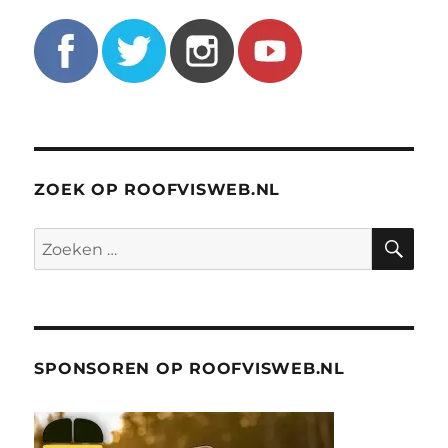
ZOEK OP ROOFVISWEB.NL
ZO
Zoeken
naar:
SPONSOREN OP ROOFVISWEB.NL