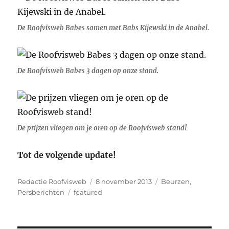
De Roofvisweb Babes samen met Babs Kijewski in de Anabel.
De Roofvisweb Babes 3 dagen op onze stand.
De prijzen vliegen om je oren op de Roofvisweb stand!
Tot de volgende update!
Auteur
Geplaatst
Categorieën
Redactie Roofvisweb
8 november 2013
Beurzen
,
Tags
op
Persberichten
featured