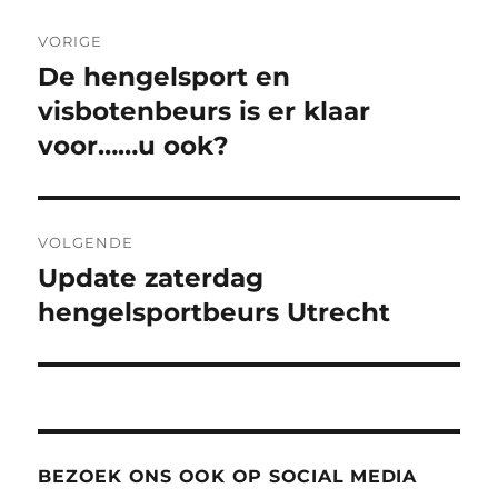
Bericht
VORIGE
navigatie
De hengelsport en
Vorig
bericht:
visbotenbeurs is er klaar
voor……u ook?
VOLGENDE
Update zaterdag
Volgend
bericht:
hengelsportbeurs Utrecht
BEZOEK ONS OOK OP SOCIAL MEDIA