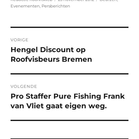
op
Evenementen
,
Persberichten
Bericht
VORIGE
navigatie
Hengel Discount op
Vorig
bericht:
Roofvisbeurs Bremen
VOLGENDE
Pro Staffer Pure Fishing Frank
Volgend
bericht:
van Vliet gaat eigen weg.