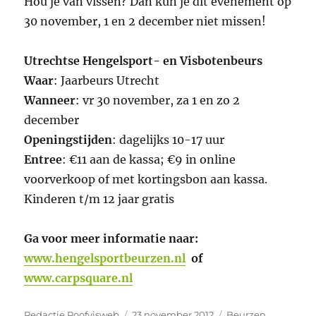
Hou je van vissen? Dan kun je dit evenement op
30 november, 1 en 2 december niet missen!
Utrechtse Hengelsport- en Visbotenbeurs
Waar
: Jaarbeurs Utrecht
Wanneer
: vr 30 november, za 1 en zo 2
december
Openingstijden
: dagelijks 10-17 uur
Entree
: €11 aan de kassa; €9 in online
voorverkoop of met kortingsbon aan kassa.
Kinderen t/m 12 jaar gratis
Ga voor meer informatie naar:
www.hengelsportbeurzen.nl
of
www.carpsquare.nl
Auteur
Geplaatst
Categorieën
Redactie Roofvisweb
23 november 2012
Beurzen
,