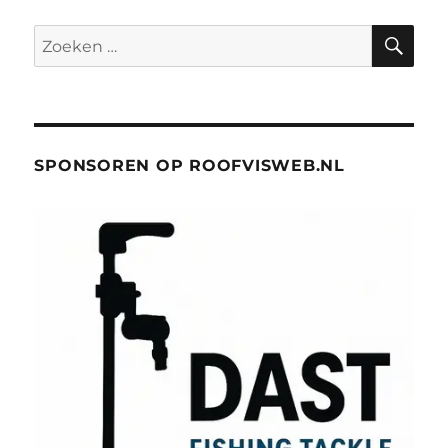
ZO
Zoeken
naar:
SPONSOREN OP ROOFVISWEB.NL