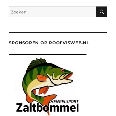
ZO
Zoeken
naar:
SPONSOREN OP ROOFVISWEB.NL