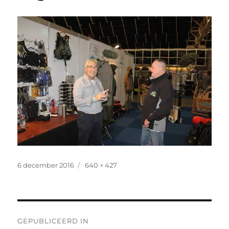
Geplaatst
Volledige
6 december 2016
640 × 427
op
grootte
Bericht
GEPUBLICEERD IN