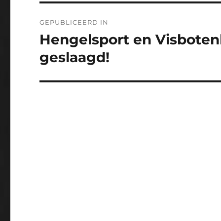
Bericht
GEPUBLICEERD IN
navigatie
Hengelsport en Visbote
geslaagd!