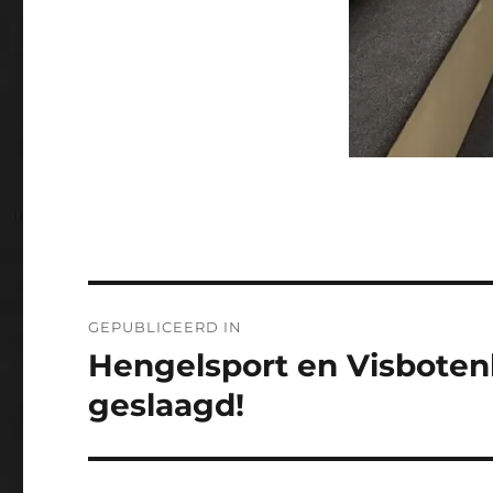
Bericht
GEPUBLICEERD IN
navigatie
Hengelsport en Visbote
geslaagd!