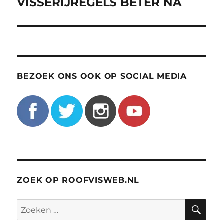
bericht:
VISSERIJREGELS BETER NA
BEZOEK ONS OOK OP SOCIAL MEDIA
ZOEK OP ROOFVISWEB.NL
ZO
Zoeken
naar: