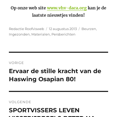
Op onze web site
www.vhv-daca.org
kan je de
laatste nieuwtjes vinden!
Auteur
Geplaatst
Categorieën
Redactie Roofvisweb
12 augustus 2013
Beurzen
,
op
Ingezonden
,
Materialen
,
Persberichten
Bericht
VORIGE
navigatie
Ervaar de stille kracht van de
Vorig
bericht:
Haswing Osapian 80!
VOLGENDE
SPORTVISSERS LEVEN
Volgend