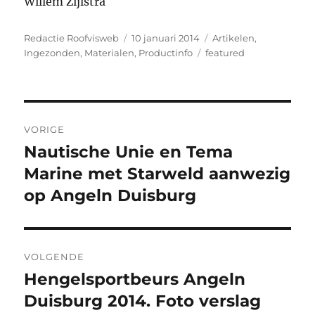
Willem Zijlstra
Auteur
Geplaatst
Categorieën
Redactie Roofvisweb
10 januari 2014
Artikelen
,
op
Tags
Ingezonden
,
Materialen
,
Productinfo
featured
Bericht
VORIGE
navigatie
Nautische Unie en Tema
Vorig
bericht:
Marine met Starweld aanwezig
op Angeln Duisburg
VOLGENDE
Hengelsportbeurs Angeln
Volgend
bericht:
Duisburg 2014. Foto verslag