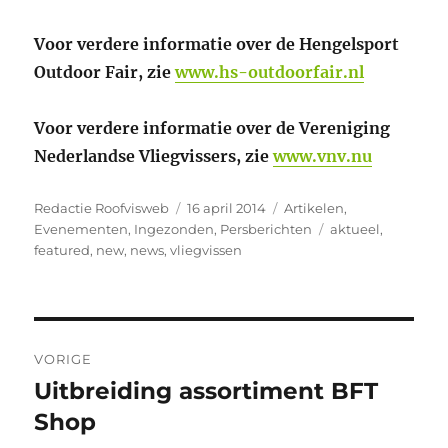
Voor verdere informatie over de Hengelsport
Outdoor Fair, zie
www.hs-outdoorfair.nl
Voor verdere informatie over de Vereniging
Nederlandse Vliegvissers, zie
www.vnv.nu
Auteur
Geplaatst
Categorieën
Redactie Roofvisweb
16 april 2014
Artikelen
,
op
Tags
Evenementen
,
Ingezonden
,
Persberichten
aktueel
,
featured
,
new
,
news
,
vliegvissen
Bericht
VORIGE
navigatie
Uitbreiding assortiment BFT
Vorig
bericht:
Shop