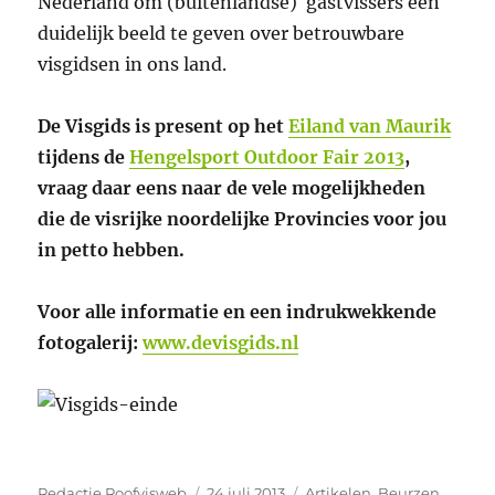
Nederland om (buitenlandse) gastvissers een
duidelijk beeld te geven over betrouwbare
visgidsen in ons land.
De Visgids is present op het
Eiland van Maurik
tijdens de
Hengelsport Outdoor Fair 2013
,
vraag daar eens naar de vele mogelijkheden
die de visrijke noordelijke Provincies voor jou
in petto hebben.
Voor alle informatie en een indrukwekkende
fotogalerij:
www.devisgids.nl
Auteur
Geplaatst
Categorieën
Redactie Roofvisweb
24 juli 2013
Artikelen
,
Beurzen
,