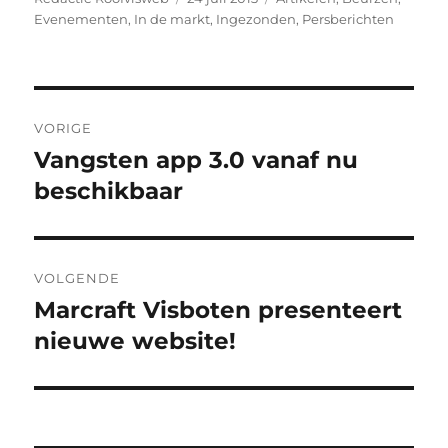
op
Evenementen
,
In de markt
,
Ingezonden
,
Persberichten
Bericht
VORIGE
navigatie
Vangsten app 3.0 vanaf nu
Vorig
bericht:
beschikbaar
VOLGENDE
Marcraft Visboten presenteert
Volgend
bericht:
nieuwe website!