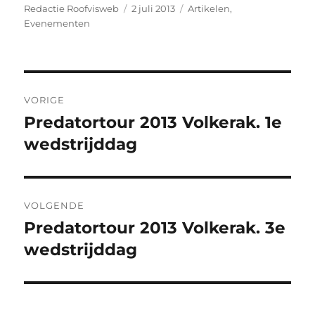
Auteur
Geplaatst
Categorieën
Redactie Roofvisweb
2 juli 2013
Artikelen
,
op
Evenementen
Bericht
VORIGE
navigatie
Predatortour 2013 Volkerak. 1e
Vorig
bericht:
wedstrijddag
VOLGENDE
Predatortour 2013 Volkerak. 3e
Volgend
bericht:
wedstrijddag