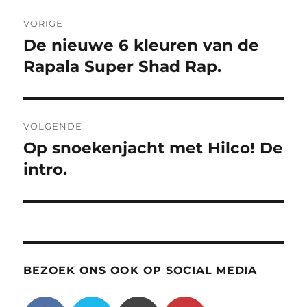
Bericht
VORIGE
navigatie
De nieuwe 6 kleuren van de
Vorig
bericht:
Rapala Super Shad Rap.
VOLGENDE
Op snoekenjacht met Hilco! De
Volgend
bericht:
intro.
BEZOEK ONS OOK OP SOCIAL MEDIA