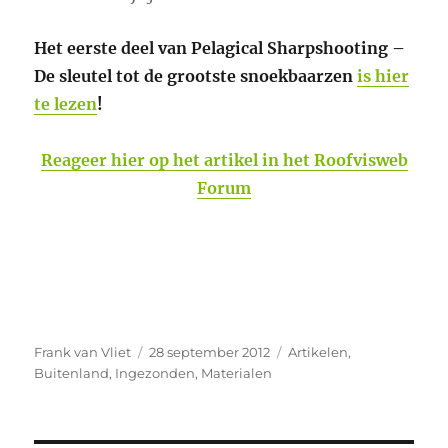
Het eerste deel van Pelagical Sharpshooting –
De sleutel tot de grootste snoekbaarzen
is hier
te lezen
!
Reageer hier op het artikel in het Roofvisweb
Forum
Auteur
Geplaatst
Categorieën
Frank van Vliet
28 september 2012
Artikelen
,
op
Buitenland
,
Ingezonden
,
Materialen