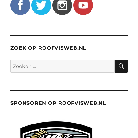
ZOEK OP ROOFVISWEB.NL
ZO
Zoeken
naar:
SPONSOREN OP ROOFVISWEB.NL