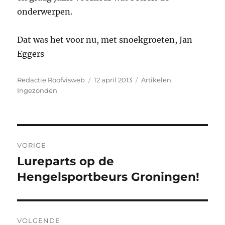
onderwerpen.
Dat was het voor nu, met snoekgroeten, Jan
Eggers
Auteur
Geplaatst
Categorieën
Redactie Roofvisweb
12 april 2013
Artikelen
,
op
Ingezonden
Bericht
VORIGE
navigatie
Lureparts op de
Vorig
bericht:
Hengelsportbeurs Groningen!
VOLGENDE