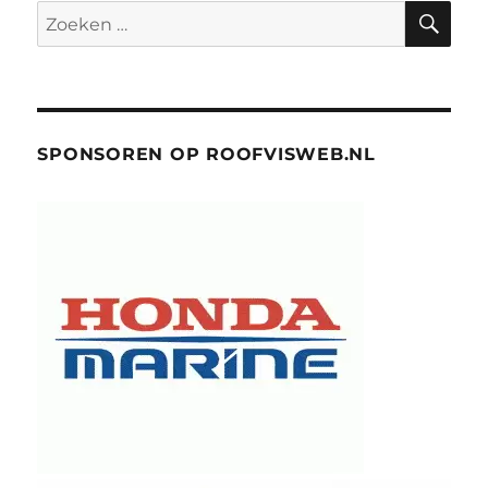
ZO
Zoeken
naar:
SPONSOREN OP ROOFVISWEB.NL