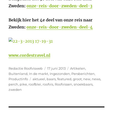
Zweden:
onze-reis-door-zweden-deel-3
Bekijk hier het 4e deel van onze reis naar
Zweden:
onze-reis-door-zweden-deel-4
www.cordestravel.nl
Auteur
Geplaatst
Categorieën
Redactie Roofvisweb
17 juni 2013
Artikelen
,
op
Buitenland
,
In de markt
,
Ingezonden
,
Persberichten
,
Tags
Productinfo
aktueel
,
baars
,
featured
,
groot
,
new
,
news
,
perch
,
pike
,
roofblei
,
roofvis
,
Roofvissen
,
snoekbaars
,
zweden
Bericht