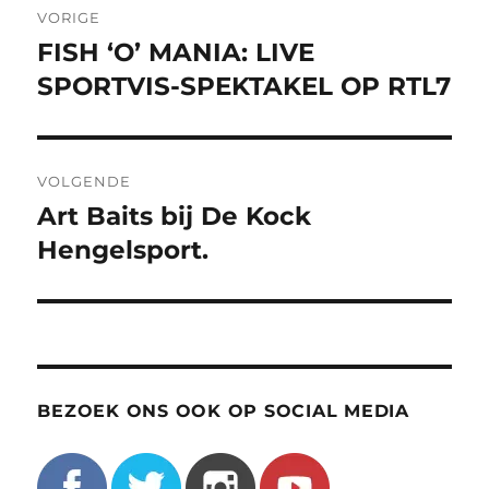
VORIGE
navigatie
FISH ‘O’ MANIA: LIVE
Vorig
bericht:
SPORTVIS-SPEKTAKEL OP RTL7
VOLGENDE
Art Baits bij De Kock
Volgend
bericht:
Hengelsport.
BEZOEK ONS OOK OP SOCIAL MEDIA