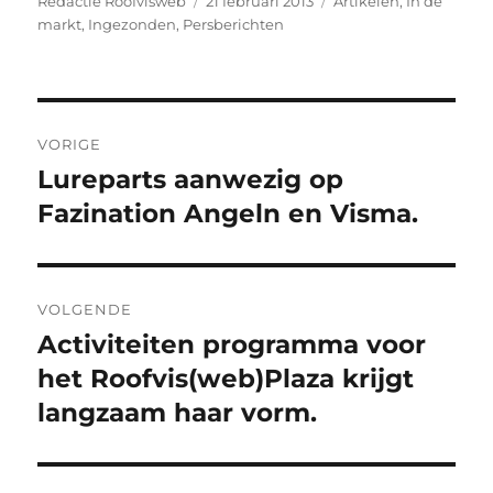
Auteur
Geplaatst
Categorieën
Redactie Roofvisweb
21 februari 2013
Artikelen
,
In de
op
markt
,
Ingezonden
,
Persberichten
Bericht
VORIGE
navigatie
Lureparts aanwezig op
Vorig
bericht:
Fazination Angeln en Visma.
VOLGENDE
Activiteiten programma voor
Volgend
bericht:
het Roofvis(web)Plaza krijgt
langzaam haar vorm.