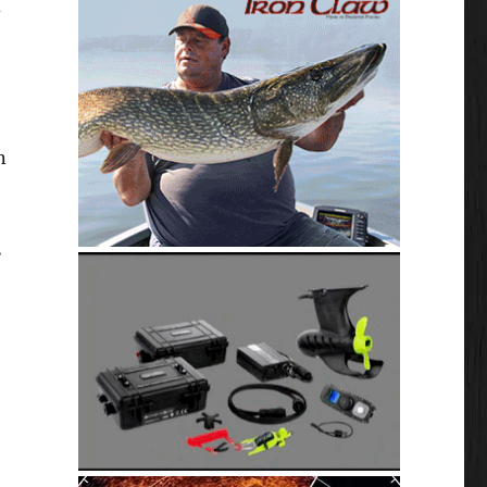
d
n
.