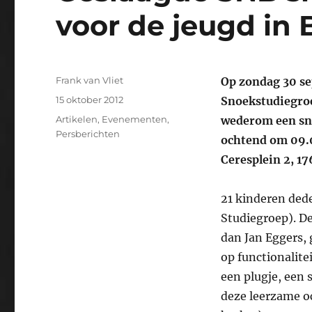
voor de jeugd in
Auteur
Frank van Vliet
Op zondag 30 se
Geplaatst
15 oktober 2012
Snoekstudiegroe
op
Categorieën
Artikelen
,
Evenementen
,
wederom een sno
Persberichten
ochtend om 09.0
Ceresplein 2, 1
21 kinderen ded
Studiegroep). D
dan Jan Eggers, 
op functionalit
een plugje, een 
deze leerzame oc