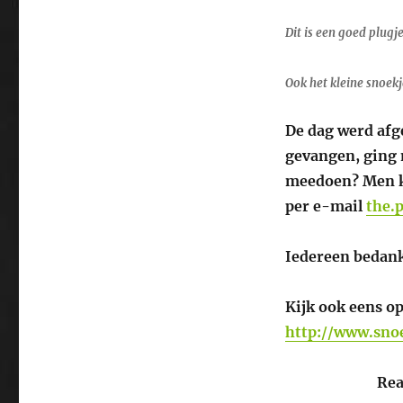
Dit is een goed plugj
Ook het kleine snoek
De dag werd afge
gevangen, ging m
meedoen? Men ka
per e-mail
the.
Iedereen bedank
Kijk ook eens o
http://www.sno
Rea