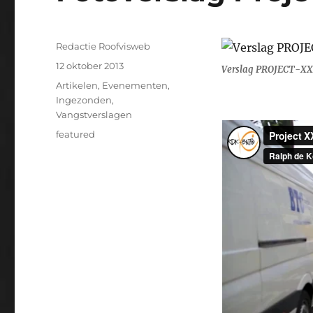
Auteur
Redactie Roofvisweb
Geplaatst
12 oktober 2013
Verslag PROJECT-XX
op
Categorieën
Artikelen
,
Evenementen
,
Ingezonden
,
Vangstverslagen
Tags
featured