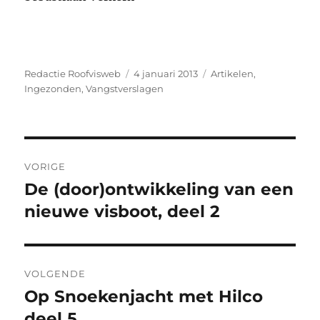
Auteur
Geplaatst
Categorieën
Redactie Roofvisweb
4 januari 2013
Artikelen
,
op
Ingezonden
,
Vangstverslagen
Bericht
VORIGE
navigatie
De (door)ontwikkeling van een
Vorig
bericht:
nieuwe visboot, deel 2
VOLGENDE
Op Snoekenjacht met Hilco
Volgend
bericht:
deel 5