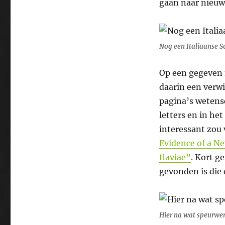
gaan naar nieu
Nog een Italiaanse S
Op een gegeven 
daarin een verwi
pagina’s wetensc
letters en in he
interessant zou 
Evidence of a N
flaviae”
. Kort g
gevonden is die 
Hier na wat speurwerk