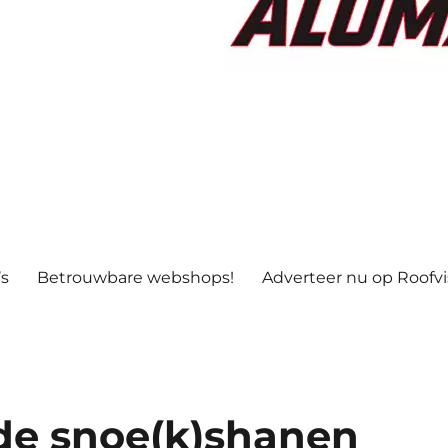
’s
Betrouwbare webshops!
Adverteer nu op Roofv
de snoe(k)shanen