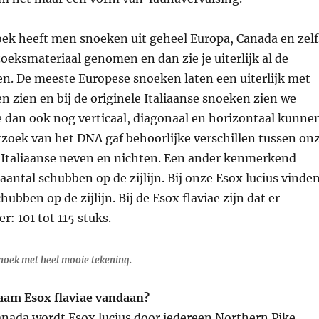
oek heeft men snoeken uit geheel Europa, Canada en zelf
oeksmateriaal genomen en dan zie je uiterlijk al de
en. De meeste Europese snoeken laten een uiterlijk met
en zien en bij de originele Italiaanse snoeken zien we
e dan ook nog verticaal, diagonaal en horizontaal kunne
rzoek van het DNA gaf behoorlijke verschillen tussen on
Italiaanse neven en nichten. Een ander kenmerkend
 aantal schubben op de zijlijn. Bij onze Esox lucius vinde
hubben op de zijlijn. Bij de Esox flaviae zijn dat er
: 101 tot 115 stuks.
noek met heel mooie tekening.
aam Esox flaviae vandaan?
anada wordt Esox lucius door iedereen Northern Pike