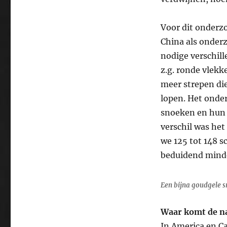
Voor dit onderz
China als onderz
nodige verschill
z.g. ronde vlekk
meer strepen di
lopen. Het onde
snoeken en hun 
verschil was het
we 125 tot 148 sc
beduidend minder
Een bijna goudgele s
Waar komt de n
In America en C