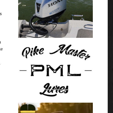
s
n
ze
n