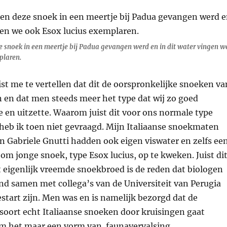
ze snoek in een meertje bij Padua gevangen werd en in dit water vingen w
plaren.
st me te vertellen dat dit de oorspronkelijke snoeken va
 en dat men steeds meer het type dat wij zo goed
 en uitzette. Waarom juist dit voor ons normale type
heb ik toen niet gevraagd. Mijn Italiaanse snoekmaten
n Gabriele Gnutti hadden ook eigen viswater en zelfs ee
om jonge snoek, type Esox lucius, op te kweken. Juist di
t eigenlijk vreemde snoekbroed is de reden dat biologen
nd samen met collega’s van de Universiteit van Perugia
start zijn. Men was en is namelijk bezorgd dat de
soort echt Italiaanse snoeken door kruisingen gaat
m het maar een vorm van faunavervalsing.