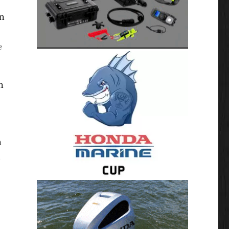
e
n
n
t