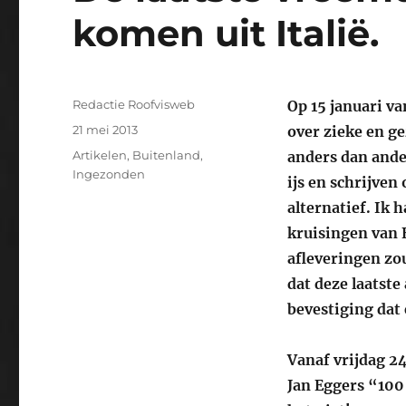
komen uit Italië.
Auteur
Redactie Roofvisweb
Op 15 januari va
Geplaatst
21 mei 2013
over zieke en ge
op
Categorieën
Artikelen
,
Buitenland
,
anders dan ande
Ingezonden
ijs en schrijve
alternatief. Ik 
kruisingen van E
afleveringen zo
dat deze laatste
bevestiging dat 
Vanaf vrijdag 2
Jan Eggers “100