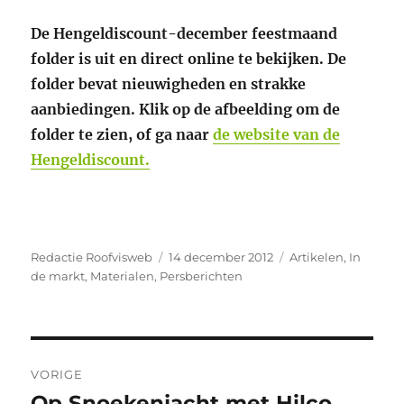
De Hengeldiscount-december feestmaand
folder is uit en direct online te bekijken. De
folder bevat nieuwigheden en strakke
aanbiedingen. Klik op de afbeelding om de
folder te zien, of ga naar
de website van de
Hengeldiscount.
Auteur
Geplaatst
Categorieën
Redactie Roofvisweb
14 december 2012
Artikelen
,
In
op
de markt
,
Materialen
,
Persberichten
Bericht
VORIGE
navigatie
Op Snoekenjacht met Hilco
Vorig