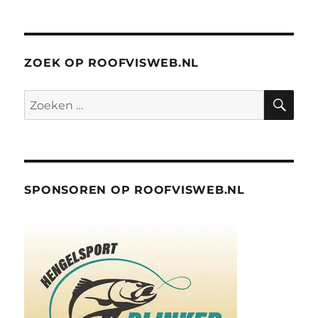
ZOEK OP ROOFVISWEB.NL
ZO
Zoeken
naar:
SPONSOREN OP ROOFVISWEB.NL