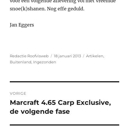
voor een volgende aflevering vol met vreemde
snoe(k)shanen. Nog effe geduld.
Jan Eggers
Auteur
Geplaatst
Categorieën
Redactie Roofvisweb
18 januari 2013
Artikelen
,
op
Buitenland
,
Ingezonden
Bericht
VORIGE
navigatie
Marcraft 4.65 Carp Exclusive,
Vorig
bericht:
de volgende fase