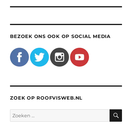
BEZOEK ONS OOK OP SOCIAL MEDIA
ZOEK OP ROOFVISWEB.NL
ZO
Zoeken
naar: