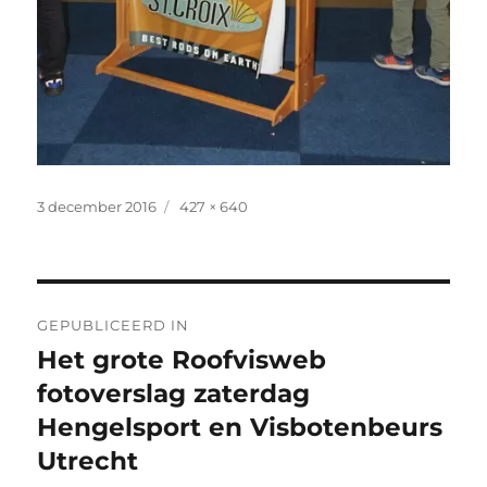
Geplaatst
Volledige
3 december 2016
427 × 640
op
grootte
Bericht
GEPUBLICEERD IN
navigatie
Het grote Roofvisweb
fotoverslag zaterdag
Hengelsport en Visbotenbeurs
Utrecht