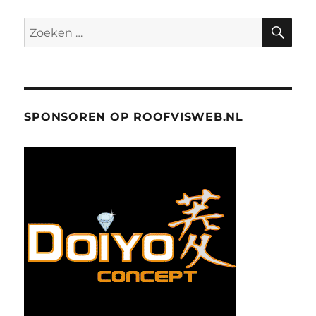
ZO
Zoeken
naar:
SPONSOREN OP ROOFVISWEB.NL