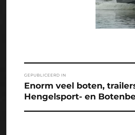
Bericht
GEPUBLICEERD IN
navigatie
Enorm veel boten, traile
Hengelsport- en Botenbe