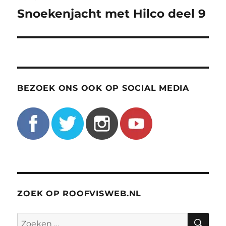
Snoekenjacht met Hilco deel 9
Volgend
bericht:
BEZOEK ONS OOK OP SOCIAL MEDIA
ZOEK OP ROOFVISWEB.NL
ZO
Zoeken