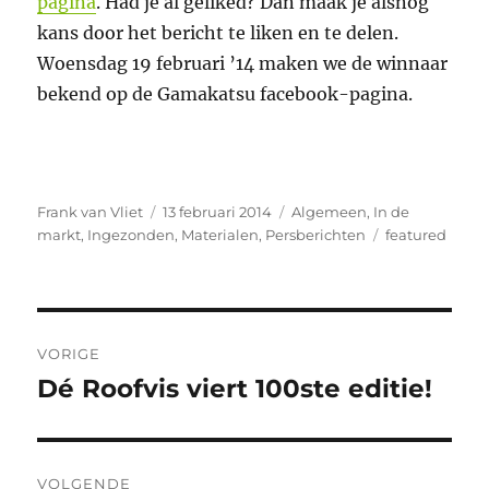
pagina
. Had je al geliked? Dan maak je alsnog
kans door het bericht te liken en te delen.
Woensdag 19 februari ’14 maken we de winnaar
bekend op de Gamakatsu facebook-pagina.
Auteur
Geplaatst
Categorieën
Frank van Vliet
13 februari 2014
Algemeen
,
In de
op
Tags
markt
,
Ingezonden
,
Materialen
,
Persberichten
featured
Bericht
VORIGE
navigatie
Dé Roofvis viert 100ste editie!
Vorig
bericht:
VOLGENDE