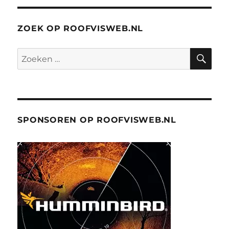
ZOEK OP ROOFVISWEB.NL
ZO
Zoeken
naar:
SPONSOREN OP ROOFVISWEB.NL