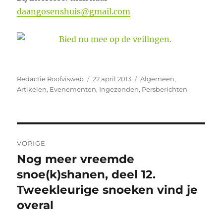
daangosenshuis@gmail.com
Auteur
Geplaatst
Categorieën
Redactie Roofvisweb
22 april 2013
Algemeen
,
op
Artikelen
,
Evenementen
,
Ingezonden
,
Persberichten
Bericht
VORIGE
navigatie
Nog meer vreemde
Vorig
bericht:
snoe(k)shanen, deel 12.
Tweekleurige snoeken vind je
overal