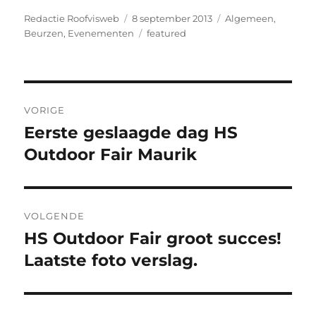
Auteur
Geplaatst
Categorieën
Redactie Roofvisweb
8 september 2013
Algemeen
,
op
Tags
Beurzen
,
Evenementen
featured
Bericht
VORIGE
navigatie
Eerste geslaagde dag HS
Vorig
bericht:
Outdoor Fair Maurik
VOLGENDE
HS Outdoor Fair groot succes!
Volgend
bericht:
Laatste foto verslag.