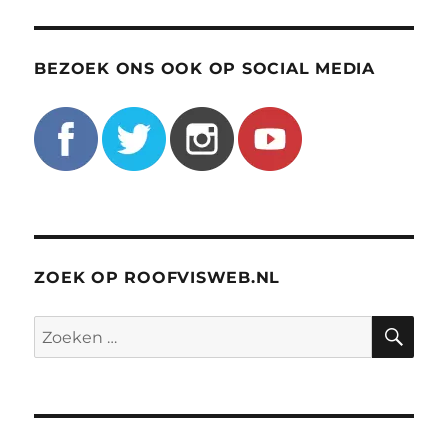
BEZOEK ONS OOK OP SOCIAL MEDIA
ZOEK OP ROOFVISWEB.NL
ZO
Zoeken
naar: