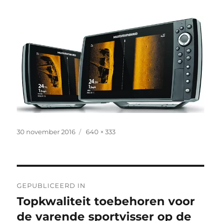
Geplaatst
Volledige
30 november 2016
640 × 333
op
grootte
Bericht
GEPUBLICEERD IN
navigatie
Topkwaliteit toebehoren voor
de varende sportvisser op de