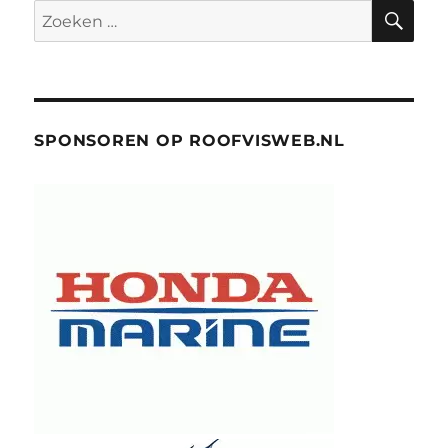
ZO
Zoeken
naar:
SPONSOREN OP ROOFVISWEB.NL