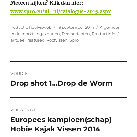
Meteen kijken? Klik dan hier:
www.spro.eu/nl_nl/catalogus-2015.aspx
Auteur
Geplaatst
Categorieën
Redactie Roofvisweb
19 september 2014
Algemeen
,
op
Tags
In de markt
,
Ingezonden
,
Persberichten
,
Productinfo
aktueel
,
featured
,
Roofvissen
,
Spro
Bericht
VORIGE
navigatie
Drop shot 1…Drop de Worm
Vorig
bericht:
VOLGENDE
Europees kampioen(schap)
Volgend
bericht:
Hobie Kajak Vissen 2014