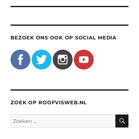
BEZOEK ONS OOK OP SOCIAL MEDIA
ZOEK OP ROOFVISWEB.NL
ZO
Zoeken
naar: