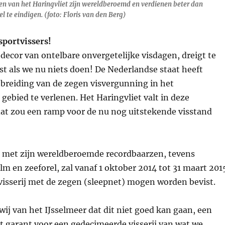
en van het Haringvliet zijn wereldberoemd en verdienen beter dan
l te eindigen. (foto: Floris van den Berg)
sportvissers!
 decor van ontelbare onvergetelijke visdagen, dreigt te
t als we nu niets doen! De Nederlandse staat heeft
tbreiding van de zegen visvergunning in het
gebied te verlenen. Het Haringvliet valt in deze
dat zou een ramp voor de nu nog uitstekende visstand
r met zijn wereldberoemde recordbaarzen, tevens
lm en zeeforel, zal vanaf 1 oktober 2014 tot 31 maart 201
visserij met de zegen (sleepnet) mogen worden bevist.
ij van het IJsselmeer dat dit niet goed kan gaan, een
at garant voor een gedecimeerde visserij van wat we