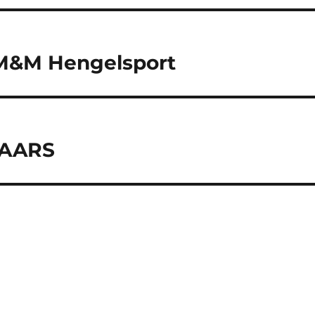
j M&M Hengelsport
BAARS