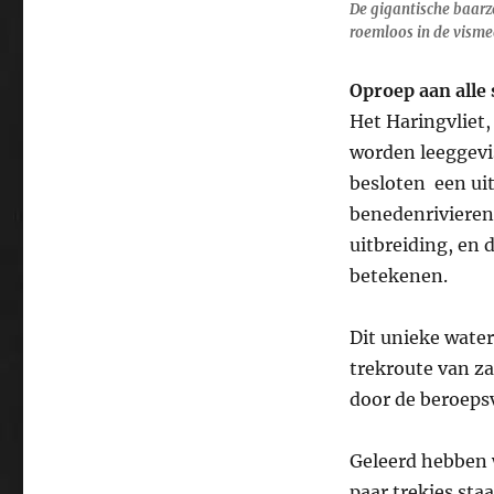
De gigantische baarz
roemloos in de vismee
Oproep aan alle 
Het Haringvliet,
worden leeggevis
besloten een ui
benedenrivieren 
uitbreiding, en 
betekenen.
Dit unieke wate
trekroute van za
door de beroeps
Geleerd hebben w
paar trekjes sta