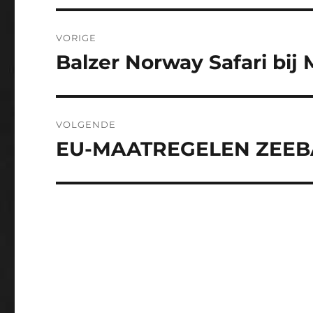
Bericht
VORIGE
navigatie
Balzer Norway Safari bi
Vorig
bericht:
VOLGENDE
EU-MAATREGELEN ZEE
Volgend
bericht: