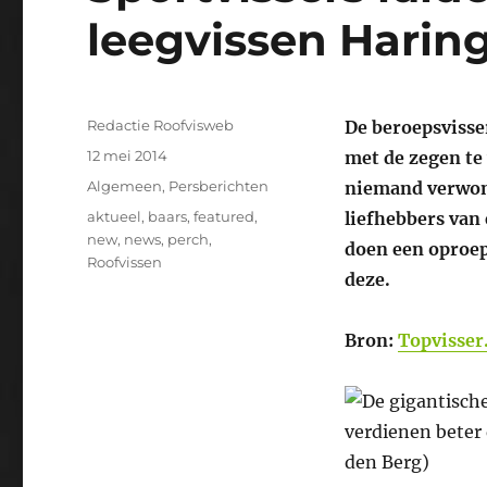
leegvissen Haring
Auteur
Redactie Roofvisweb
De beroepsvisse
Geplaatst
12 mei 2014
met de zegen te 
op
Categorieën
Algemeen
,
Persberichten
niemand verwond
Tags
aktueel
,
baars
,
featured
,
liefhebbers van 
new
,
news
,
perch
,
doen een oproep
Roofvissen
deze.
Bron:
Topvisser