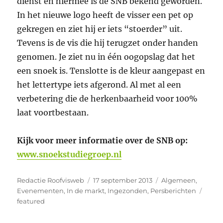
dienst en hiermee is de SNB bekend geworden.
In het nieuwe logo heeft de visser een pet op
gekregen en ziet hij er iets “stoerder” uit.
Tevens is de vis die hij terugzet onder handen
genomen. Je ziet nu in één oogopslag dat het
een snoek is. Tenslotte is de kleur aangepast en
het lettertype iets afgerond. Al met al een
verbetering die de herkenbaarheid voor 100%
laat voortbestaan.
Kijk voor meer informatie over de SNB op:
www.snoekstudiegroep.nl
Auteur
Geplaatst
Categorieën
Redactie Roofvisweb
17 september 2013
Algemeen
,
op
Tags
Evenementen
,
In de markt
,
Ingezonden
,
Persberichten
featured