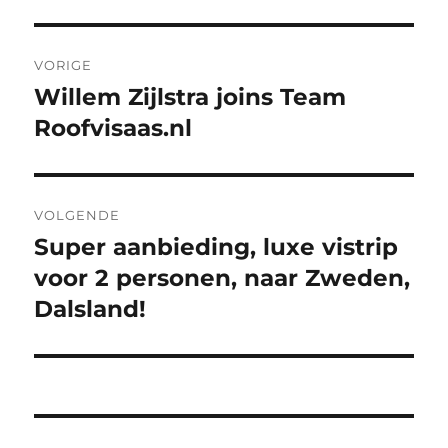
Bericht
VORIGE
navigatie
Willem Zijlstra joins Team
Vorig
bericht:
Roofvisaas.nl
VOLGENDE
Super aanbieding, luxe vistrip
Volgend
bericht:
voor 2 personen, naar Zweden,
Dalsland!