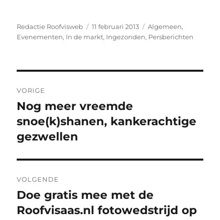
Auteur
Geplaatst
Categorieën
Redactie Roofvisweb
11 februari 2013
Algemeen
,
op
Evenementen
,
In de markt
,
Ingezonden
,
Persberichten
Bericht
VORIGE
navigatie
Nog meer vreemde
Vorig
bericht:
snoe(k)shanen, kankerachtige
gezwellen
VOLGENDE
Doe gratis mee met de
Volgend
bericht:
Roofvisaas.nl fotowedstrijd op