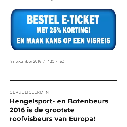
Geplaatst
Volledige
4 november 2016
420 × 162
op
grootte
Bericht
GEPUBLICEERD IN
navigatie
Hengelsport- en Botenbeurs
2016 is de grootste
roofvisbeurs van Europa!