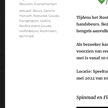
Beurzen
,
Evenementen
Tags
aktueel
,
Beurs
,
Dennis
Horvath
,
featured
,
Gouda
,
Tijdens het Roof
hengelsport
,
roofvis
,
handsbeurs. Bez
Roofvis event Gouda
,
hengels aanvull
roofvisbeurs
,
Roofvissen
,
spinmad
Als bezoeker kan
voorzien van een
mei is vanaf 10
Locatie: Speelt
mei 2022 van 10
Spinmad en Fl