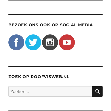
BEZOEK ONS OOK OP SOCIAL MEDIA
ZOEK OP ROOFVISWEB.NL
ZO
Zoeken
naar: