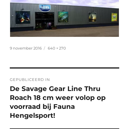
Geplaatst
Volledige
9 november 2016
640 × 270
op
grootte
Bericht
GEPUBLICEERD IN
navigatie
De Savage Gear Line Thru
Roach 18 cm weer volop op
voorraad bij Fauna
Hengelsport!