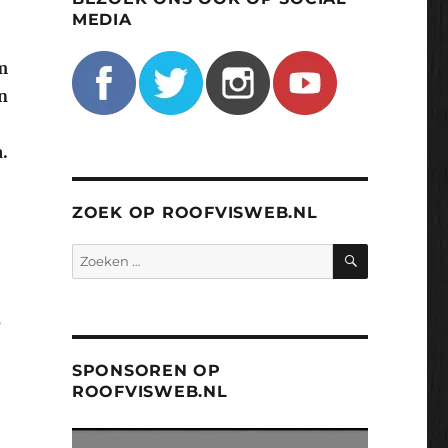
MEDIA
m
n
.
ZOEK OP ROOFVISWEB.NL
ZOEKEN
Zoeken
naar:
s
SPONSOREN OP
ROOFVISWEB.NL