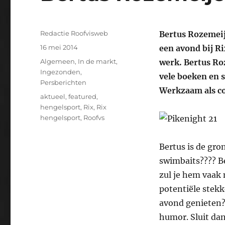
Auteur
Redactie Roofvisweb
Bertus Rozemeij
Geplaatst
16 mei 2014
een avond bij Ri
op
Categorieën
Algemeen
,
In de markt
,
werk. Bertus Roz
Ingezonden
,
vele boeken en s
Persberichten
Werkzaam als co
Tags
aktueel
,
featured
,
hengelsport
,
Rix
,
Rix
hengelsport
,
Roofvs
Bertus is de gro
swimbaits???? Be
zul je hem vaak 
potentiële stekk
avond genieten?
humor. Sluit dan