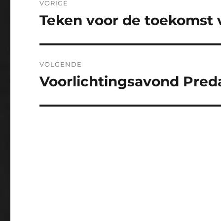
VORIGE
navigatie
Teken voor de toekomst 
Vorig
bericht:
VOLGENDE
Voorlichtingsavond Preda
Volgend
bericht: