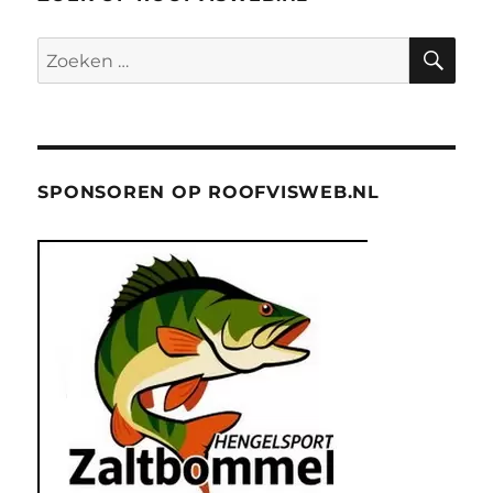
ZO
Zoeken
naar:
SPONSOREN OP ROOFVISWEB.NL