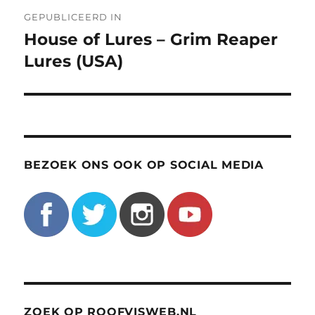
Bericht
GEPUBLICEERD IN
navigatie
House of Lures – Grim Reaper
Lures (USA)
BEZOEK ONS OOK OP SOCIAL MEDIA
ZOEK OP ROOFVISWEB.NL