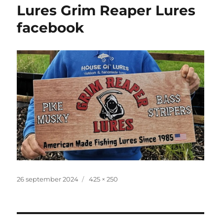
Lures Grim Reaper Lures
facebook
Geplaatst
Volledige
26 september 2024
425 × 250
op
grootte