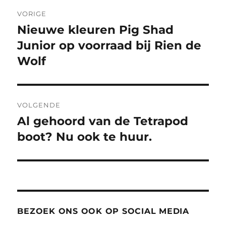
Bericht
VORIGE
navigatie
Nieuwe kleuren Pig Shad
Vorig
bericht:
Junior op voorraad bij Rien de
Wolf
VOLGENDE
Al gehoord van de Tetrapod
Volgend
bericht:
boot? Nu ook te huur.
BEZOEK ONS OOK OP SOCIAL MEDIA