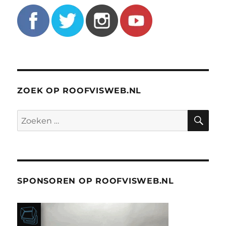
ZOEK OP ROOFVISWEB.NL
ZO
Zoeken
naar:
SPONSOREN OP ROOFVISWEB.NL