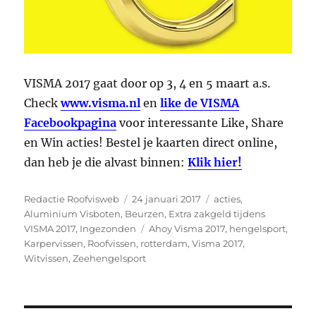
VISMA 2017 gaat door op 3, 4 en 5 maart a.s.
Check
www.visma.nl
en
like de VISMA
Facebookpagina
voor interessante Like, Share
en Win acties! Bestel je kaarten direct online,
dan heb je die alvast binnen:
Klik hier!
Auteur
Geplaatst
Categorieën
Redactie Roofvisweb
24 januari 2017
acties
,
op
Aluminium Visboten
,
Beurzen
,
Extra zakgeld tijdens
Tags
VISMA 2017
,
Ingezonden
Ahoy Visma 2017
,
hengelsport
,
Karpervissen
,
Roofvissen
,
rotterdam
,
Visma 2017
,
Witvissen
,
Zeehengelsport